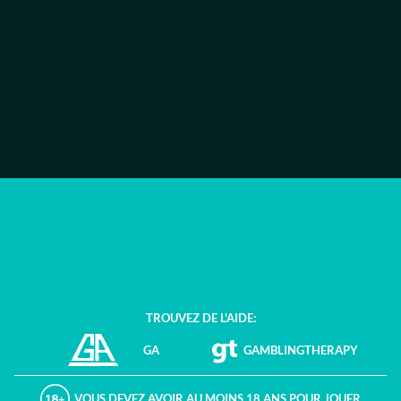
Politique de Confidentialité
Jeu Équitable
Casino en Direct
Jeu Responsable
Compte, Paiements et Bonus
Auto-exclusion
Politique KYC
Réclamations
FAQ
TROUVEZ DE L'AIDE:
GA
GAMBLINGTHERAPY
VOUS DEVEZ AVOIR AU MOINS 18 ANS POUR JOUER