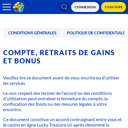
CONNEXION
S'INSCRIRE
ACCUEIL
CONDITIONS GÉNÉRALES
POLITIQUE DE CONFIDENTIALIT
JEUX
PROMOTIONS
COMPTE, RETRAITS DE GAINS
ET BONUS
TOURNOIS
PROGRAMME VIP
Veuillez lire ce document avant de vous inscrire ou d'utiliser
les services.
BANQUE
Le non-respect des termes de l'accord ou des conditions
d'utilisation peut entraîner la fermeture du compte, la
FAQ
confiscation des fonds ou des mesures légales à votre
encontre.
NOUS CONTACTER
Ce document constitue un accord contraignant entre vous et
le casino en ligne Lucky Treasure (ci-après dénommé la