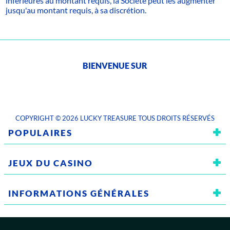
inférieures au montant requis, la Société peut les augmenter
jusqu'au montant requis, à sa discrétion.
BIENVENUE SUR
COPYRIGHT © 2026 LUCKY TREASURE TOUS DROITS RÉSERVÉS
POPULAIRES
Promotions
Cashback Hebdomadaire
JEUX DU CASINO
Programme VIP
Nous Contacter
Jeux Populaires
Jeux Plinko
Tournois
Moyens de Paiement
INFORMATIONS GÉNÉRALES
Machines à Sous
Jeux Hold&Win
Tours Gratuits Quotidien
Parrainage
Conditions Générales
Politique AML
Jeux de Table
Tous les Jeux