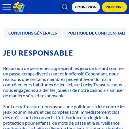
CONNEXION
S'INSCRIRE
ACCUEIL
CONDITIONS GÉNÉRALES
POLITIQUE DE CONFIDENTIALIT
JEUX
PROMOTIONS
JEU RESPONSABLE
TOURNOIS
Beaucoup de personnes apprécient les jeux de hasard comme
un passe-temps divertissant et inoffensif. Cependant, nous
PROGRAMME VIP
réalisons que certains membres peuvent avoir du mal à
contrôler leurs habitudes de jeu. Ici, sur Lucky Treasure, nous
BANQUE
nous engageons à aider les joueurs de notre casino à s'amuser
de manière sûre et responsable.
FAQ
Sur Lucky Treasure, nous avons une politique stricte contre les
jeux pour mineurs et ces comptes sont immédiatement clos
NOUS CONTACTER
dès qu'ils sont découverts. L'utilisation d'un logiciel de
protection pour enfants, de mots de passe et la surveillance
continue de l'activité en ligne de tous les utilisateurs de votre