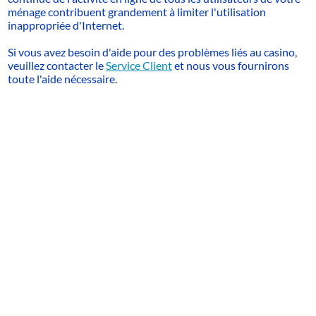
CONDITIONS GÉNÉRALES
ménage contribuent grandement à limiter l'utilisation
inappropriée d'Internet.
POLITIQUE DE CONFIDENTIALITÉ
Si vous avez besoin d'aide pour des problèmes liés au casino,
veuillez contacter le
Service Client
et nous vous fournirons
toute l'aide nécessaire.