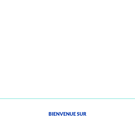
BIENVENUE SUR