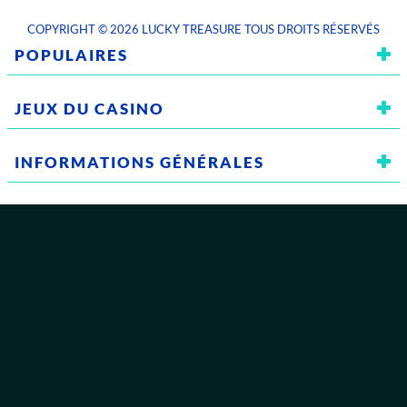
COPYRIGHT © 2026 LUCKY TREASURE TOUS DROITS RÉSERVÉS
POPULAIRES
Promotions
Cashback Hebdomadaire
JEUX DU CASINO
Programme VIP
Nous Contacter
Jeux Populaires
Jeux Plinko
Tournois
Moyens de Paiement
INFORMATIONS GÉNÉRALES
Machines à Sous
Jeux Hold&Win
Tours Gratuits Quotidien
Parrainage
Conditions Générales
Politique AML
Jeux de Table
Tous les Jeux
Politique de Confidentialité
Jeu Équitable
Casino en Direct
Jeu Responsable
Compte, Paiements et Bonus
Auto-exclusion
Politique KYC
Réclamations
FAQ