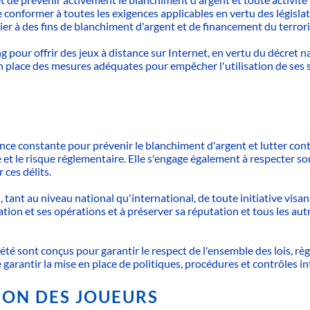
 se conformer à toutes les exigences applicables en vertu des législa
cier à des fins de blanchiment d'argent et de financement du terror
pour offrir des jeux à distance sur Internet, en vertu du décret na
 en place des mesures adéquates pour empêcher l'utilisation de ses
ance constante pour prévenir le blanchiment d'argent et lutter con
ue et le risque réglementaire. Elle s'engage également à respecter so
 ces délits.
n, tant au niveau national qu'international, de toute initiative vis
sation et ses opérations et à préserver sa réputation et tous les 
été sont conçus pour garantir le respect de l'ensemble des lois, règ
e garantir la mise en place de politiques, procédures et contrôles i
ION DES JOUEURS