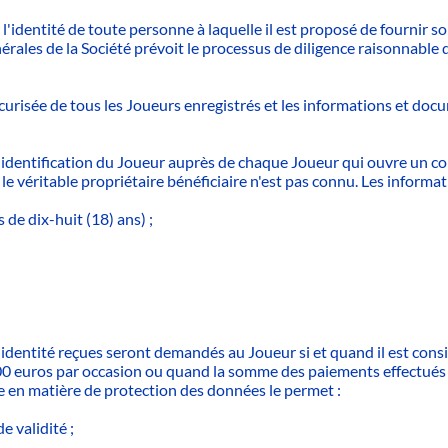
'identité de toute personne à laquelle il est proposé de fournir son
ales de la Société prévoit le processus de diligence raisonnable q
écurisée de tous les Joueurs enregistrés et les informations et 
d'identification du Joueur auprès de chaque Joueur qui ouvre un c
e véritable propriétaire bénéficiaire n'est pas connu. Les inform
 de dix-huit (18) ans) ;
dentité reçues seront demandés au Joueur si et quand il est consid
00 euros par occasion ou quand la somme des paiements effectués
 en matière de protection des données le permet :
e validité ;