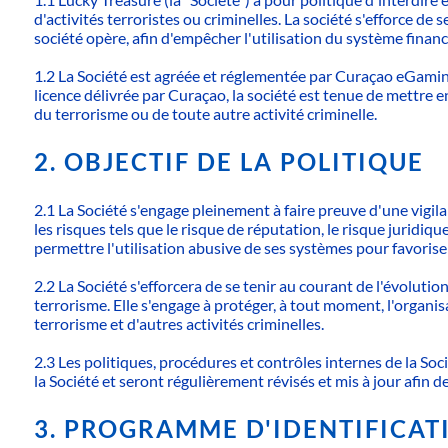
d'activités terroristes ou criminelles. La société s'efforce de
société opère, afin d'empêcher l'utilisation du système finan
1.2 La Société est agréée et réglementée par Curaçao eGaming 
licence délivrée par Curaçao, la société est tenue de mettre
du terrorisme ou de toute autre activité criminelle.
2. OBJECTIF DE LA POLITIQUE
2.1 La Société s'engage pleinement à faire preuve d'une vigil
les risques tels que le risque de réputation, le risque juridiq
permettre l'utilisation abusive de ses systèmes pour favoriser
2.2 La Société s'efforcera de se tenir au courant de l'évolutio
terrorisme. Elle s'engage à protéger, à tout moment, l'organi
terrorisme et d'autres activités criminelles.
2.3 Les politiques, procédures et contrôles internes de la Soci
la Société et seront régulièrement révisés et mis à jour afin d
3. PROGRAMME D'IDENTIFICAT