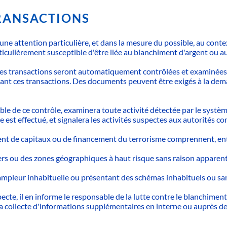
TRANSACTIONS
une attention particulière, et dans la mesure du possible, au conte
rticulièrement susceptible d'être liée au blanchiment d'argent ou 
: Les transactions seront automatiquement contrôlées et examinée
fectuant ces transactions. Des documents peuvent être exigés à la d
le de ce contrôle, examinera toute activité détectée par le systè
st effectué, et signalera les activités suspectes aux autorités c
ent de capitaux ou de financement du terrorisme comprennent, entr
ers ou des zones géographiques à haut risque sans raison apparent
 ampleur inhabituelle ou présentant des schémas inhabituels ou sa
ecte, il en informe le responsable de la lutte contre le blanchimen
la collecte d'informations supplémentaires en interne ou auprès de 