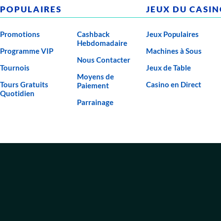
POPULAIRES
JEUX DU CASI
Promotions
Cashback
Jeux Populaires
Hebdomadaire
Programme VIP
Machines à Sous
Nous Contacter
Tournois
Jeux de Table
Moyens de
Tours Gratuits
Casino en Direct
Paiement
Quotidien
Parrainage