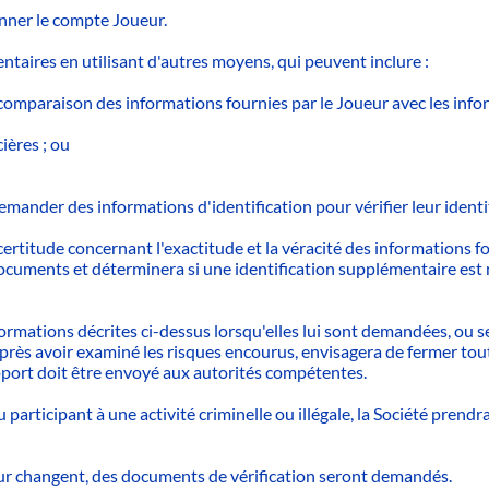
nner le compte Joueur.
ntaires en utilisant d'autres moyens, qui peuvent inclure :
a comparaison des informations fournies par le Joueur avec les in
ières ; ou
emander des informations d'identification pour vérifier leur identi
ertitude concernant l'exactitude et la véracité des informations f
uments et déterminera si une identification supplémentaire est né
informations décrites ci-dessus lorsqu'elles lui sont demandées, ou
près avoir examiné les risques encourus, envisagera de fermer tou
pport doit être envoyé aux autorités compétentes.
u participant à une activité criminelle ou illégale, la Société pre
ur changent, des documents de vérification seront demandés.