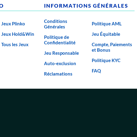
NO
INFORMATIONS GÉNÉRALES
Conditions
Jeux Plinko
Politique AML
Générales
Jeux Hold&Win
Jeu Équitable
Politique de
Confidentialité
Tous les Jeux
Compte, Paiements
et Bonus
Jeu Responsable
Politique KYC
Auto-exclusion
FAQ
Réclamations