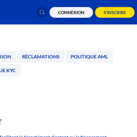
CONNEXION
S'INSCRIRE
SION
RÉCLAMATIONS
POLITIQUE AML
UE KYC
T
 facilitant le blanchiment d'argent ou le financement