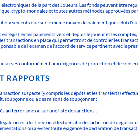
 électroniques de la part des Joueurs. Les fonds peuvent être reç
ronique, crypto-monnaies et toutes autres méthodes approuvées par l
remboursements que sur le même moyen de paiement que celui d'où 
et enregistrer les paiements vers et depuis le joueur et les comptes,
es transactions en place qui permettront de contrôler les transact
onsable de l'examen de l'accord de service pertinent avec le presta
t conservés conformément aux exigences de protection et de conserv
ET RAPPORTS
saction suspecte (y compris les dépôts et les transferts) effectu
t, soupçonne ou a des raisons de soupçonner :
és au terrorisme ou sur une liste de sanctions ;
légale ou est destinée ou effectuée afin de cacher ou de déguiser de
glementations ou à éviter toute exigence de déclaration de transact