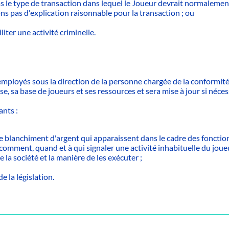
pas le type de transaction dans lequel le Joueur devrait normalement
ons pas d'explication raisonnable pour la transaction ; ou
liter une activité criminelle.
N
mployés sous la direction de la personne chargée de la conformité 
prise, sa base de joueurs et ses ressources et sera mise à jour si né
nts :
de blanchiment d'argent qui apparaissent dans le cadre des fonctio
is comment, quand et à qui signaler une activité inhabituelle du joue
 la société et la manière de les exécuter ;
;
 la législation.