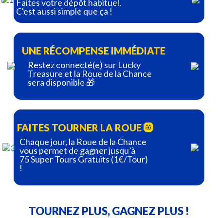
Faites votre dépôt habituel.
CONDITIONS GÉNÉRALES
C'est aussi simple que ça !
POLITIQUE DE CONFIDENTIALITÉ
UNE RÉCOMPENSE IMMÉDIATE
Restez connecté(e) sur Lucky
Treasure et la Roue de la Chance
sera disponible 🎁
FAITES TOURNER LA ROUE 🛞
Chaque jour, la Roue de la Chance
vous permet de gagner jusqu’à
75 Super Tours Gratuits (1€/Tour)
!
TOURNEZ PLUS, GAGNEZ PLUS !